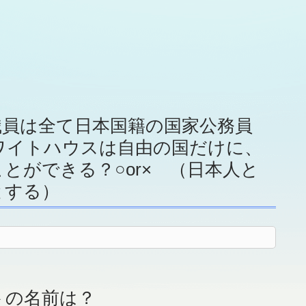
職員は全て日本国籍の国家公務員
ワイトハウスは自由の国だけに、
とができる？○or× （日本人と
とする）
トの名前は？