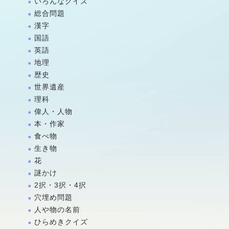
いろんなクイズ
総合問題
漢字
国語
英語
地理
歴史
世界遺産
理科
偉人・人物
本・作家
食べ物
生き物
花
謎かけ
2択・3択・4択
穴埋め問題
人や物の名前
ひらめきクイズ