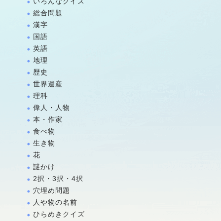
いろんなクイズ
総合問題
漢字
国語
英語
地理
歴史
世界遺産
理科
偉人・人物
本・作家
食べ物
生き物
花
謎かけ
2択・3択・4択
穴埋め問題
人や物の名前
ひらめきクイズ