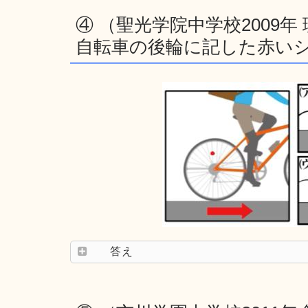
④ （聖光学院中学校2009年
自転車の後輪に記した赤い
答え