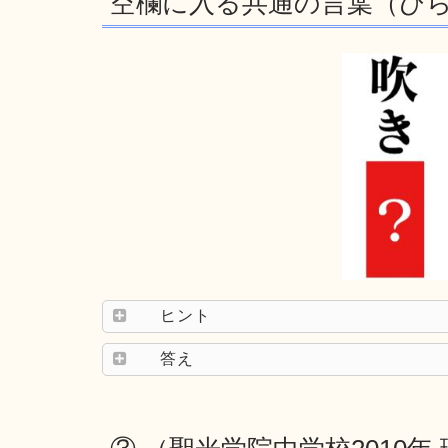
空欄に入る共通の言葉（ひ
ヒント
答え