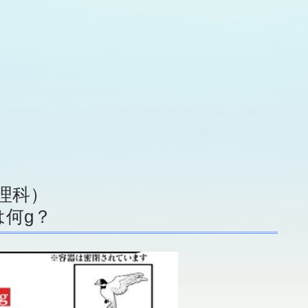
 理科）
何g？