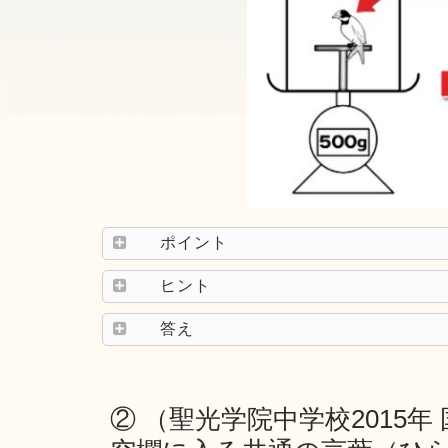
ポイント
ヒント
答え
② （聖光学院中学校2015年