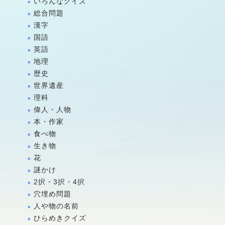
いろんなクイズ
総合問題
漢字
国語
英語
地理
歴史
世界遺産
理科
偉人・人物
本・作家
食べ物
生き物
花
謎かけ
2択・3択・4択
穴埋め問題
人や物の名前
ひらめきクイズ