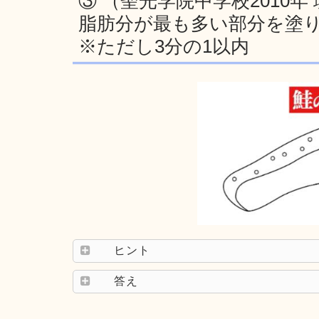
③ （聖光学院中学校2010年
脂肪分が最も多い部分を塗
※ただし3分の1以内
ヒント
答え