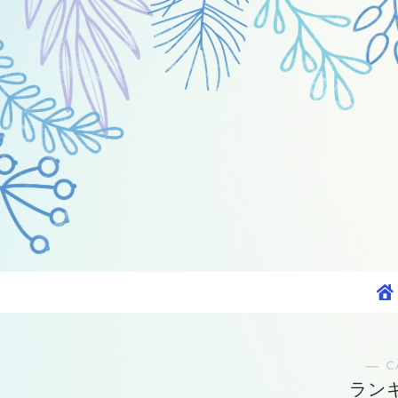
― C
ラン