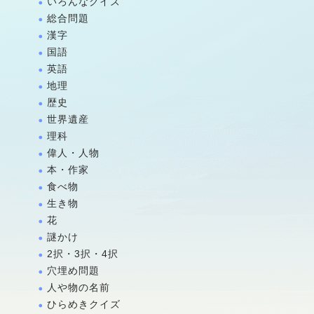
いろんなクイズ
総合問題
漢字
国語
英語
地理
歴史
世界遺産
理科
偉人・人物
本・作家
食べ物
生き物
花
謎かけ
2択・3択・4択
穴埋め問題
人や物の名前
ひらめきクイズ