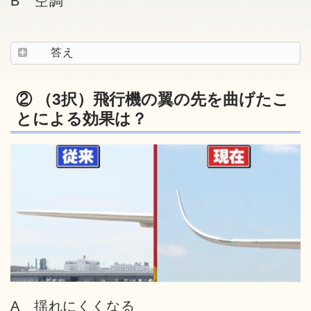
B 空調
答え
② （3択）飛行機の翼の先を曲げたこ
とによる効果は？
A 揺れにくくなる