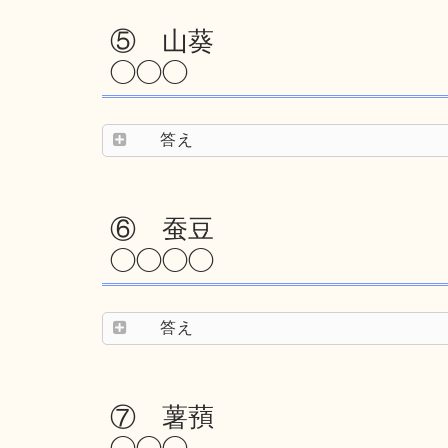
⑤ 山葵
◯◯◯
答え
⑥ 蚕豆
◯◯◯◯
答え
⑦ 薯蕷