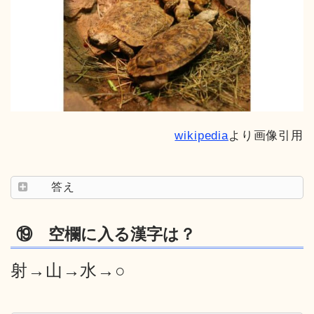
wikipedia
より画像引用
答え
⑲ 空欄に入る漢字は？
射→山→水→○