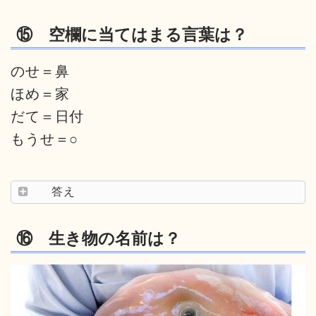
⑮ 空欄に当てはまる言葉は？
のせ＝鼻
ほめ＝家
だて＝日付
もうせ＝○
答え
⑯ 生き物の名前は？