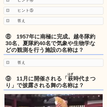
ヒント④
ヒント⑤
答え
⑧ 1957年に南極に完成。越冬隊約
30名、夏隊約40名で気象や生物学な
どの観測を行う施設の名称は？
答え
はぎ
⑨ 11月に開催される「
萩
時代まつ
り」で披露される舞の名称は？