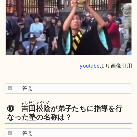
youtube
より画像引用
答え
よしだしょういん
⑩
吉田松陰
が弟子たちに指導を行
なった塾の名称は？
答え