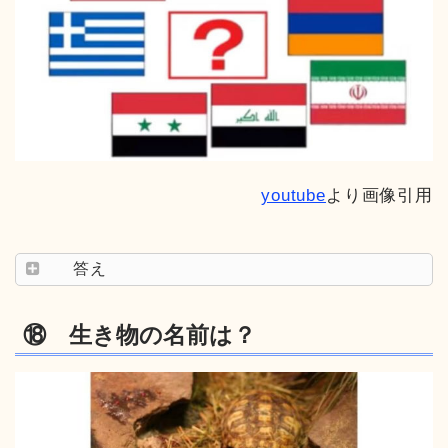
youtube
より画像引用
答え
⑱ 生き物の名前は？