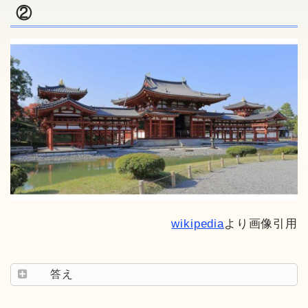
②
wikipedia
より画像引用
答え