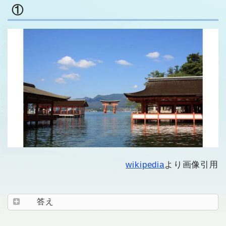
①
wikipedia
より画像引用
答え