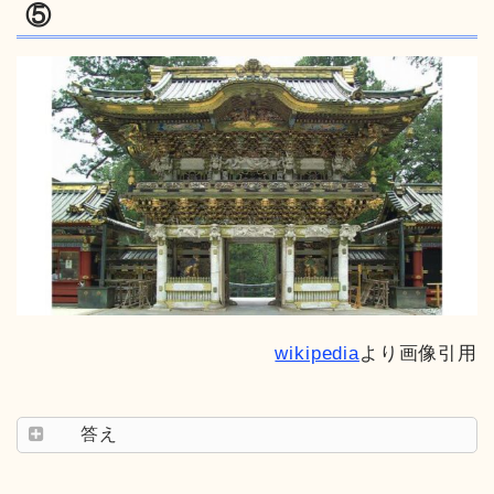
⑤
wikipedia
より画像引用
答え