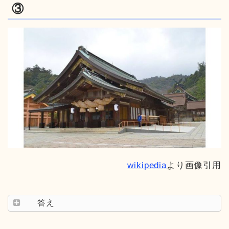
③
wikipedia
より画像引用
答え