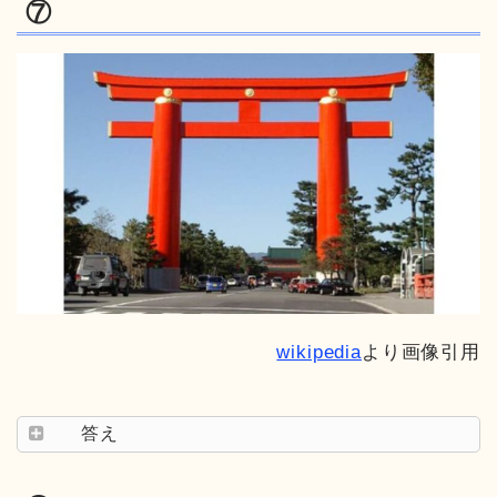
⑦
wikipedia
より画像引用
答え