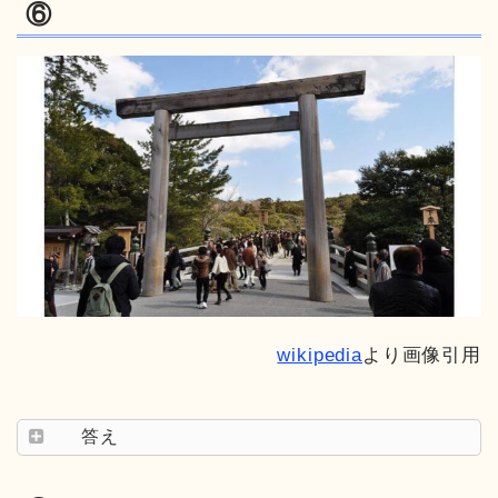
⑥
wikipedia
より画像引用
答え