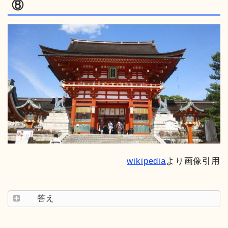
⑧
wikipedia
より画像引用
答え