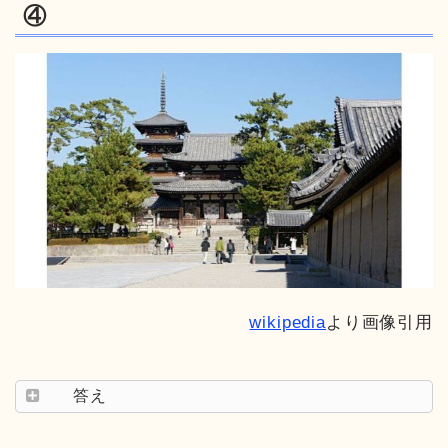
④
wikipedia
より画像引用
答え