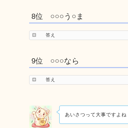
8位 ○○○う○ま
答え
9位 ○○○なら
答え
あいさつって大事ですよね