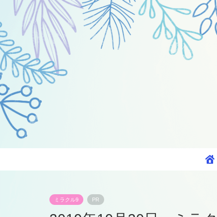
ミラクル9
PR