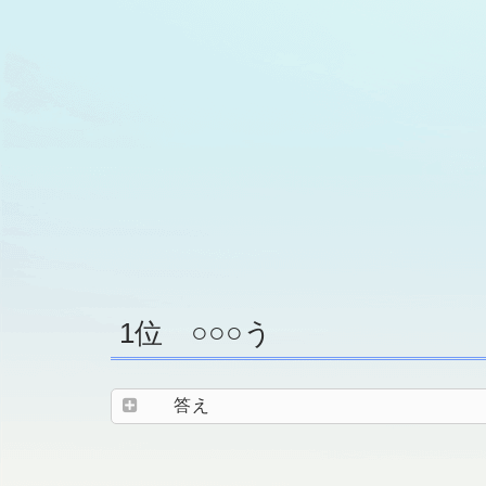
1位 ○○○う
答え