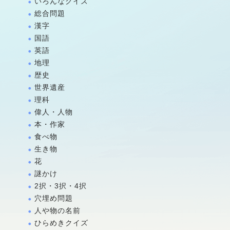
いろんなクイズ
総合問題
漢字
国語
英語
地理
歴史
世界遺産
理科
偉人・人物
本・作家
食べ物
生き物
花
謎かけ
2択・3択・4択
穴埋め問題
人や物の名前
ひらめきクイズ