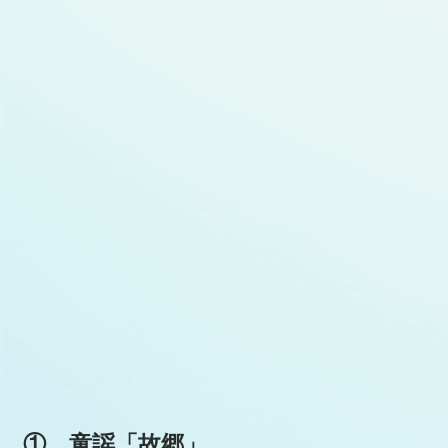
① 童謡「故郷」