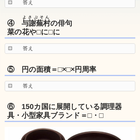
答え
よさぶそん
④
与謝蕪村
の俳句
菜の花や□に□に
答え
⑤ 円の面積＝□×□×円周率
答え
⑥ 150カ国に展開している調理器
具・小型家具ブランド＝□・□