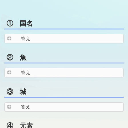
① 国名
答え
② 魚
答え
③ 城
答え
④ 元素