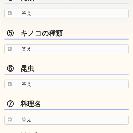
答え
⑤ キノコの種類
答え
⑥ 昆虫
答え
⑦ 料理名
答え