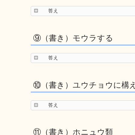
答え
⑨（書き）モウラする
答え
⑩（書き）ユウチョウに構
答え
⑪（書き）ホニュウ類