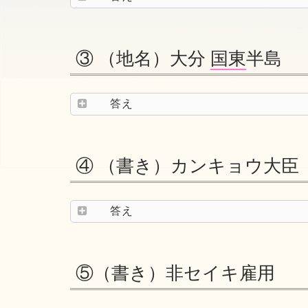
③ （地名）大分
国東
半島
答え
④ （書き）カンキョウ大臣
答え
⑤（書き）非セイキ雇用