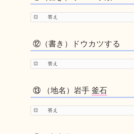
答え
⑫（書き）ドウカツする
答え
⑬ （地名）岩手
釜石
答え