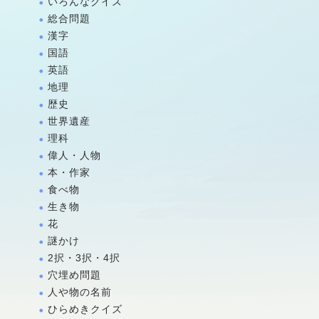
いろんなクイズ
総合問題
漢字
国語
英語
地理
歴史
世界遺産
理科
偉人・人物
本・作家
食べ物
生き物
花
謎かけ
2択・3択・4択
穴埋め問題
人や物の名前
ひらめきクイズ