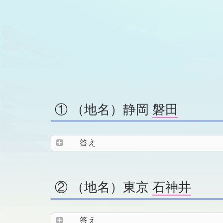
① （地名）静岡
磐田
答え
② （地名）東京
石神井
答え