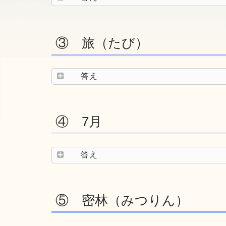
③ 旅（たび）
答え
④ 7月
答え
⑤ 密林（みつりん）