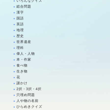
いろんなクイズ
総合問題
漢字
国語
英語
地理
歴史
世界遺産
理科
偉人・人物
本・作家
食べ物
生き物
花
謎かけ
2択・3択・4択
穴埋め問題
人や物の名前
ひらめきクイズ