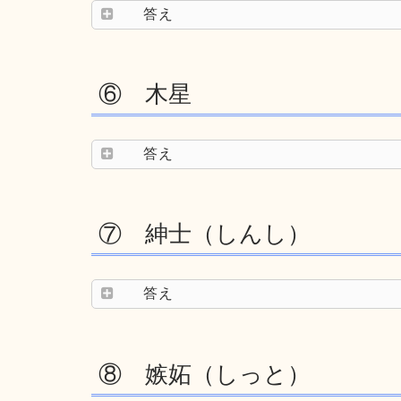
答え
⑥ 木星
答え
⑦ 紳士（しんし）
答え
⑧ 嫉妬（しっと）