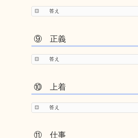
答え
⑨ 正義
答え
⑩ 上着
答え
⑪ 仕事