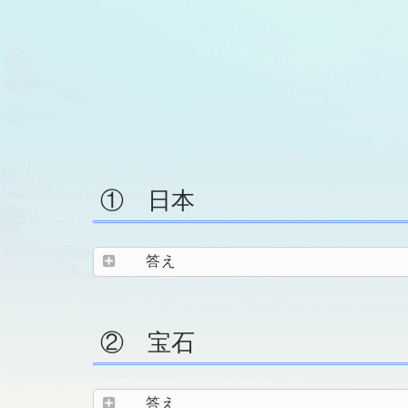
① 日本
答え
② 宝石
答え