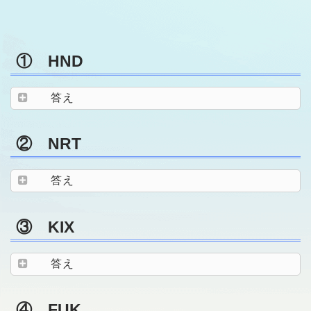
① HND
答え
② NRT
答え
③ KIX
答え
④ FUK