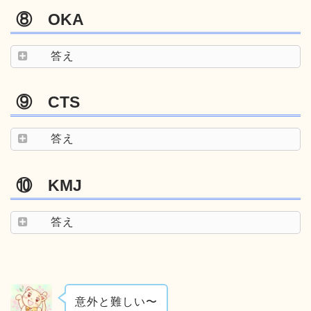
⑧ OKA
答え
⑨ CTS
答え
⑩ KMJ
答え
意外と難しい〜