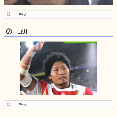
答え
⑦ □男
答え