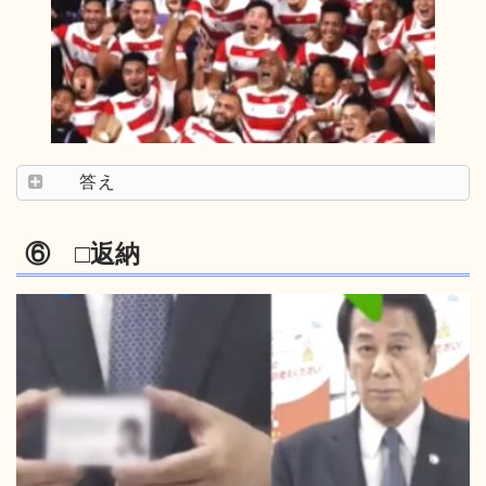
答え
⑥ □返納