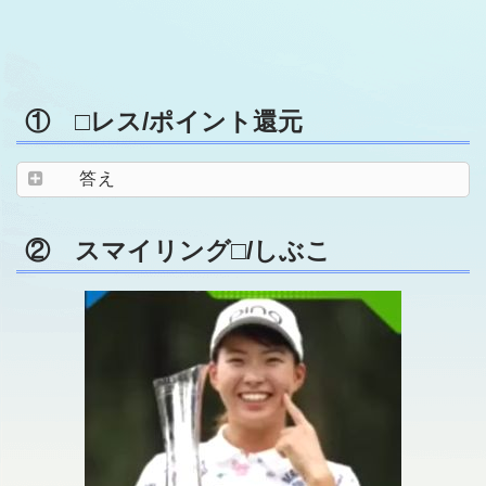
① □レス/ポイント還元
答え
② スマイリング□/しぶこ