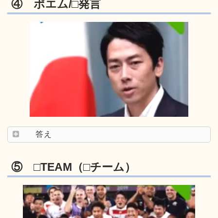
④ ポエム/□発言
答え
⑤ □TEAM（□チーム）