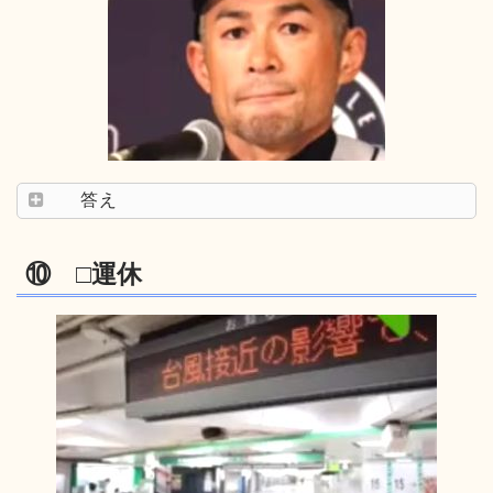
答え
⑩ □運休