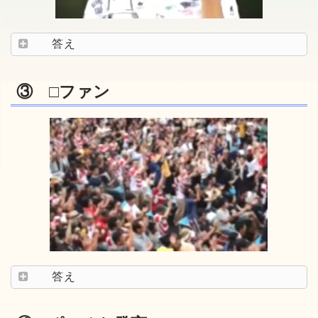
答え
③ □ファン
答え