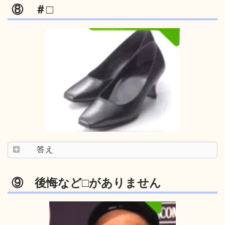
⑧ ＃□
答え
⑨ 後悔など□がありません