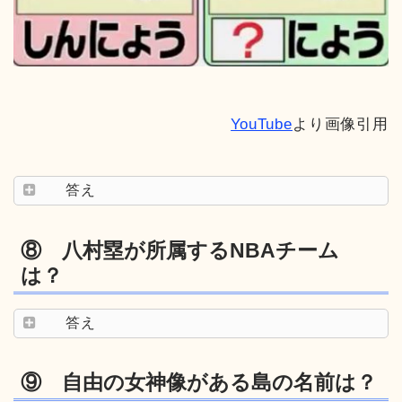
YouTube
より画像引用
答え
⑧ 八村塁が所属するNBAチーム
は？
答え
⑨ 自由の女神像がある島の名前は？