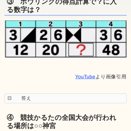
③ ボウリングの得点計算で？に入
る数字は？
YouTube
より画像引用
答え
④ 競技かるたの全国大会が行われ
る場所は○○神宮