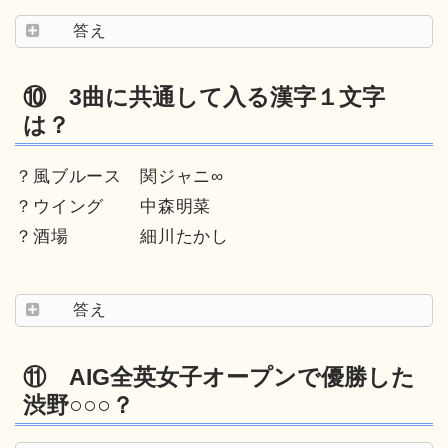
答え
⑩ 3曲に共通して入る漢字１文字
は？
？風ブルース 関ジャニ∞
？ウイング 中森明菜
？酒場 細川たかし
答え
⑪ AIG全英女子オープンで優勝した
渋野○○○？