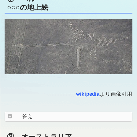
○○○の地上絵
wikipedia
より画像引用
答え
② オーストラリア