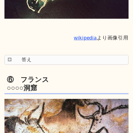
wikipedia
より画像引用
答え
⑥ フランス
○○○○洞窟