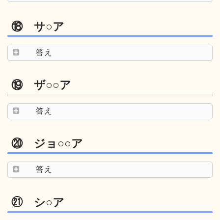
⑱ サ○ア
答え
⑲ ザ○○ア
答え
⑳ ジョ○○ア
答え
㉑ シ○ア