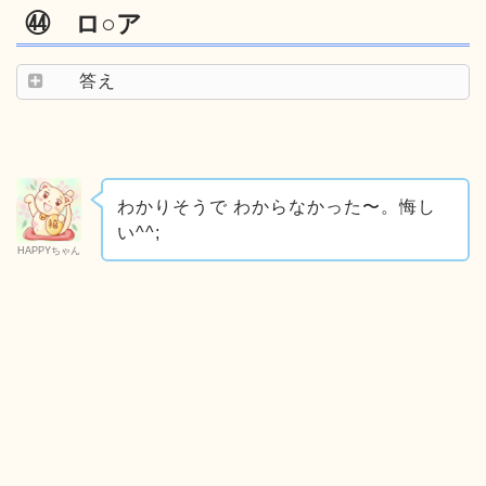
㊹ ロ○ア
答え
わかりそうで わからなかった〜。悔し
い^^;
HAPPYちゃん