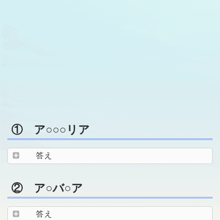
① ア○○○リア
答え
② ア○バ○ア
答え