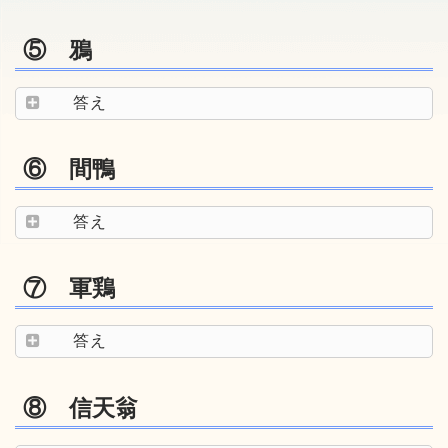
⑤ 鴉
答え
⑥ 間鴨
答え
⑦ 軍鶏
答え
⑧ 信天翁