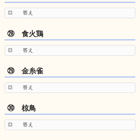
答え
㉘ 食火鶏
答え
㉙ 金糸雀
答え
㉚ 椋鳥
答え