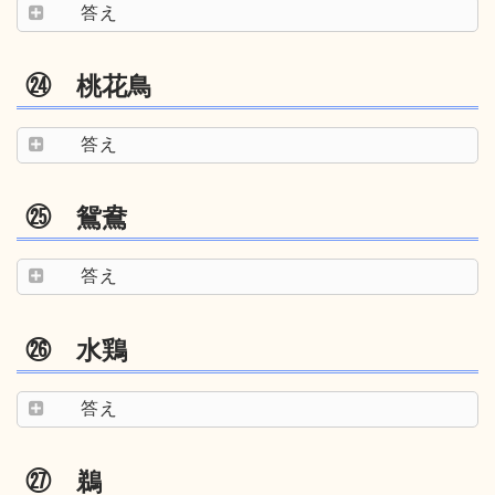
答え
㉔ 桃花鳥
答え
㉕ 鴛鴦
答え
㉖ 水鶏
答え
㉗ 鵜