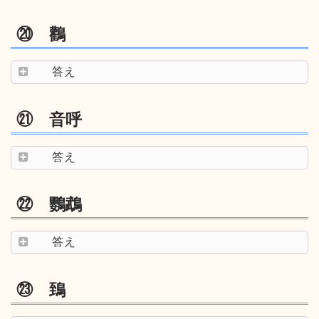
⑳ 鸛
答え
㉑ 音呼
答え
㉒ 鸚鵡
答え
㉓ 鵄