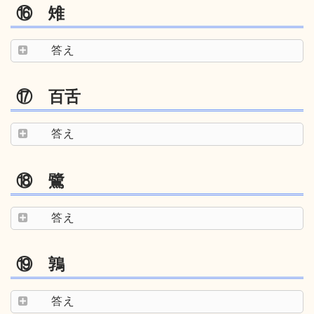
⑯ 雉
答え
⑰ 百舌
答え
⑱ 鷺
答え
⑲ 鶉
答え