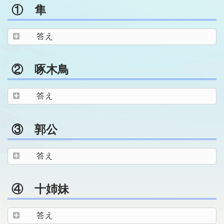
① 隼
答え
② 啄木鳥
答え
③ 郭公
答え
④ 十姉妹
答え