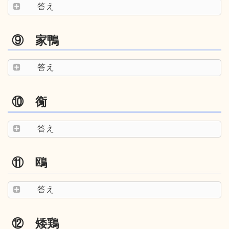
答え
⑨ 家鴨
答え
⑩ 鵆
答え
⑪ 鴎
答え
⑫ 矮鶏