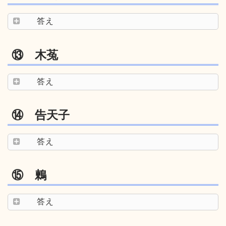
答え
⑬ 木菟
答え
⑭ 告天子
答え
⑮ 鶫
答え