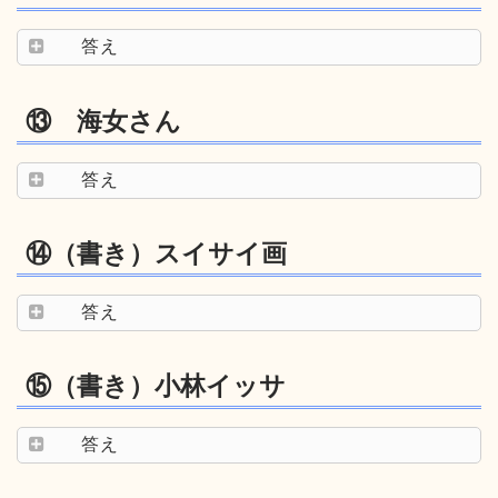
答え
⑬ 海女さん
答え
⑭（書き）スイサイ画
答え
⑮（書き）小林イッサ
答え