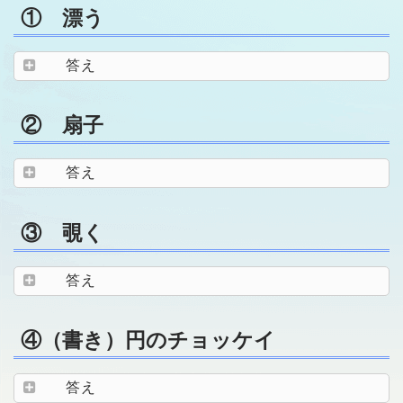
① 漂う
答え
② 扇子
答え
③ 覗く
答え
④（書き）円のチョッケイ
答え