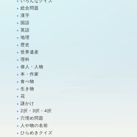
いろんなクイズ
総合問題
漢字
国語
英語
地理
歴史
世界遺産
理科
偉人・人物
本・作家
食べ物
生き物
花
謎かけ
2択・3択・4択
穴埋め問題
人や物の名前
ひらめきクイズ