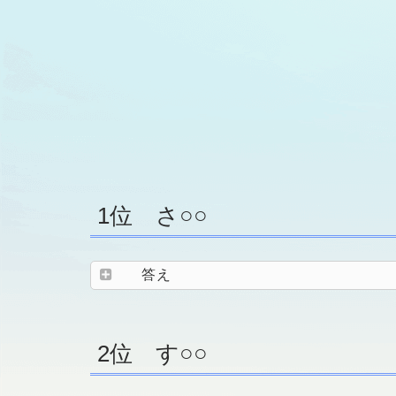
1位 さ○○
答え
2位 す○○