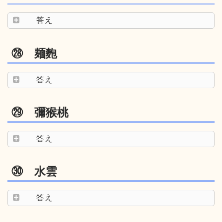
答え
㉘ 麺麭
答え
㉙ 彌猴桃
答え
㉚ 水雲
答え