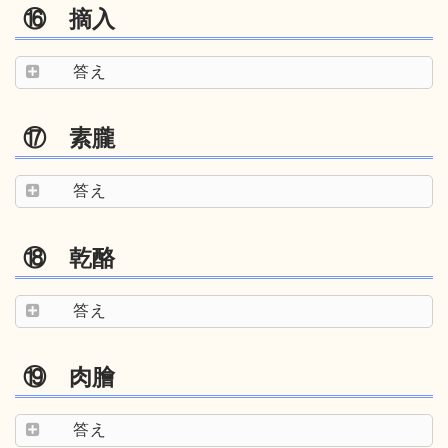
⑯ 摘入
答え
⑰ 素朧
答え
⑱ 乾酪
答え
⑲ 肉膾
答え