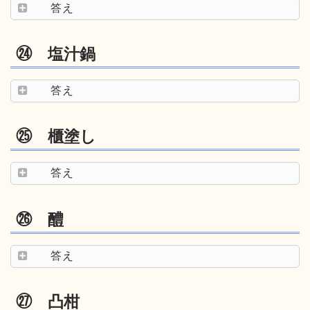
答え
㉔ 塩汁鍋
答え
㉕ 櫃塗し
答え
㉖ 醴
答え
㉗ 凸柑