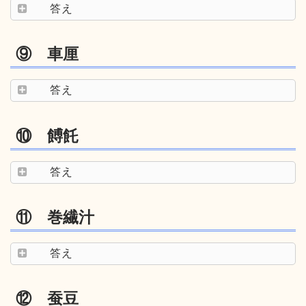
答え
⑨ 車厘
答え
⑩ 餺飥
答え
⑪ 巻繊汁
答え
⑫ 蚕豆