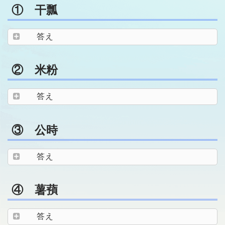
① 干瓢
答え
② 米粉
答え
③ 公時
答え
④ 薯蕷
答え