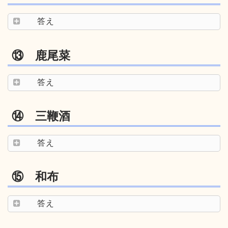
答え
⑬ 鹿尾菜
答え
⑭ 三鞭酒
答え
⑮ 和布
答え