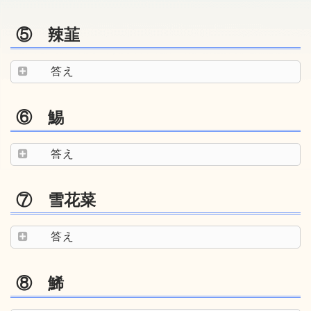
⑤ 辣韮
答え
⑥ 鯣
答え
⑦ 雪花菜
答え
⑧ 鯑