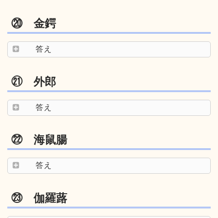
⑳ 金鍔
答え
㉑ 外郎
答え
㉒ 海鼠腸
答え
㉓ 伽羅蕗