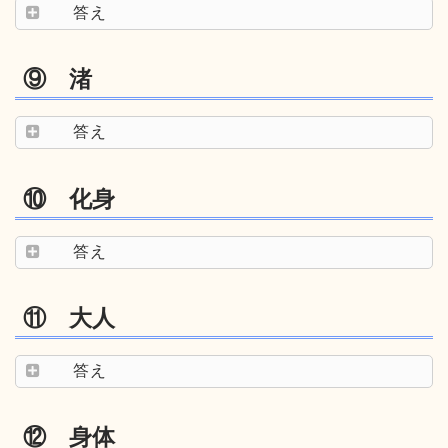
答え
⑨ 渚
答え
⑩ 化身
答え
⑪ 大人
答え
⑫ 身体