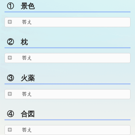
① 景色
答え
② 枕
答え
③ 火薬
答え
④ 合図
答え