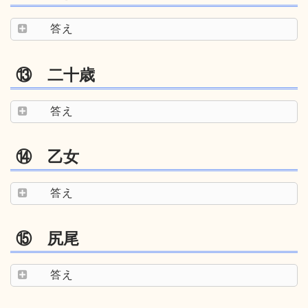
答え
⑬ 二十歳
答え
⑭ 乙女
答え
⑮ 尻尾
答え