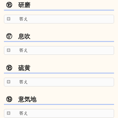
⑯ 研磨
答え
⑰ 息吹
答え
⑱ 硫黄
答え
⑲ 意気地
答え