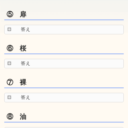
⑤ 扉
答え
⑥ 桜
答え
⑦ 裸
答え
⑧ 油