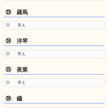
㉓ 羅馬
答え
㉔ 洋琴
答え
㉕ 夜業
答え
㉖ 鑷