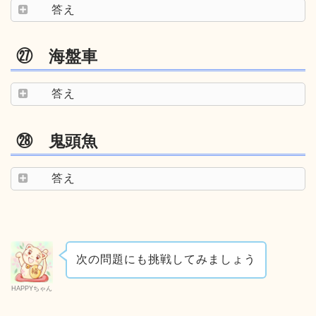
答え
㉗ 海盤車
答え
㉘ 鬼頭魚
答え
次の問題にも挑戦してみましょう
HAPPYちゃん