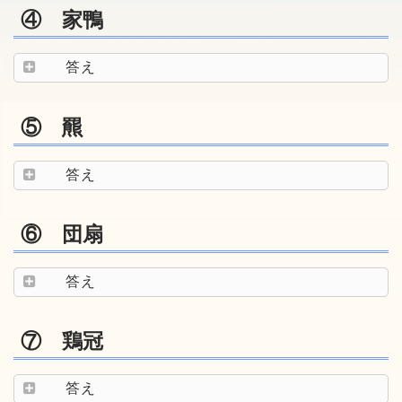
④ 家鴨
答え
⑤ 羆
答え
⑥ 団扇
答え
⑦ 鶏冠
答え