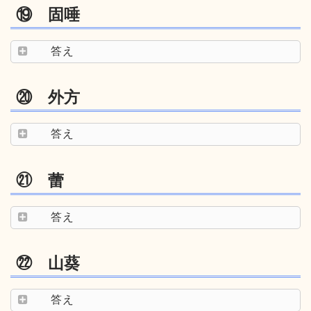
⑲ 固唾
答え
⑳ 外方
答え
㉑ 蕾
答え
㉒ 山葵
答え