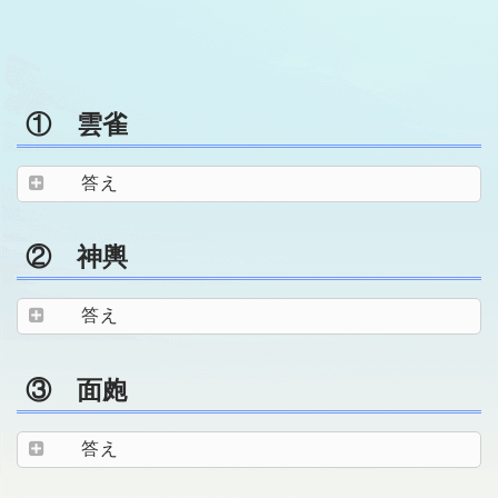
① 雲雀
答え
② 神輿
答え
③ 面皰
答え