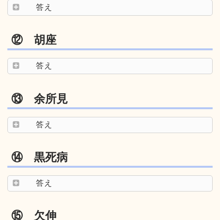
答え
⑫ 胡座
答え
⑬ 余所見
答え
⑭ 黒死病
答え
⑮ 欠伸