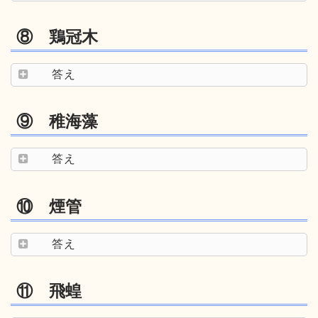
⑧ 鶏冠木
答え
⑨ 稚海藻
答え
⑩ 煙管
答え
⑪ 飛蝗