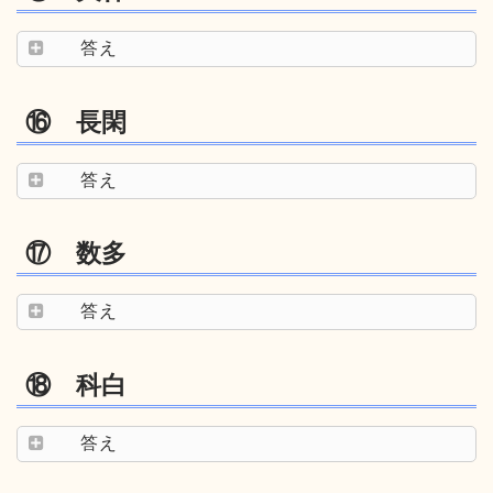
答え
⑯ 長閑
答え
⑰ 数多
答え
⑱ 科白
答え