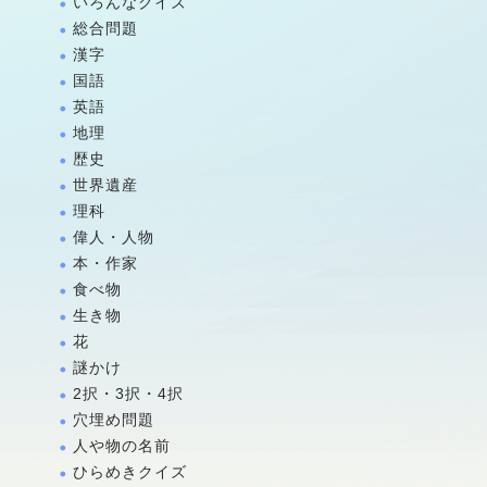
いろんなクイズ
総合問題
漢字
国語
英語
地理
歴史
世界遺産
理科
偉人・人物
本・作家
食べ物
生き物
花
謎かけ
2択・3択・4択
穴埋め問題
人や物の名前
ひらめきクイズ