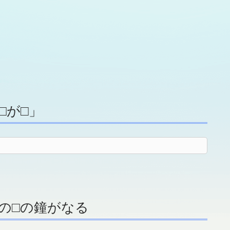
□が□」
の□の鐘がなる