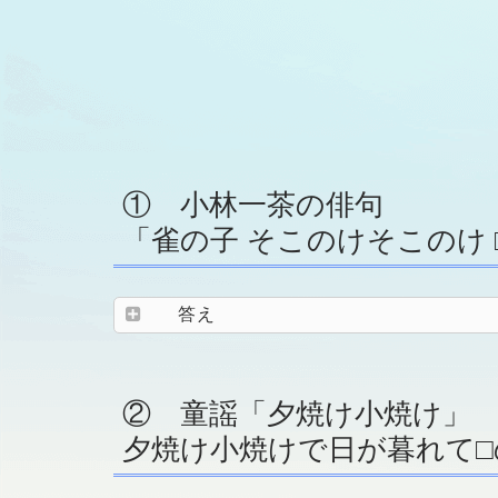
① 小林一茶の俳句
「雀の子 そこのけそこのけ 
答え
② 童謡「夕焼け小焼け」
夕焼け小焼けで日が暮れて□