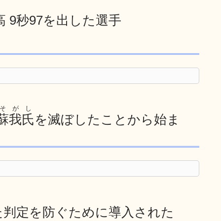
 9秒97を出した選手
そがし
蘇我氏
を滅ぼしたことから始ま
た判定を防ぐために導入された