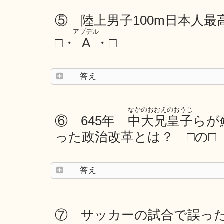
⑤ 陸上男子100m日本人最高
アブデル
□・
A
・□
答え
なかのおおえのおうじ
⑥ 645年
中大兄皇子
らが
った政治改革とは？ □の□
答え
⑦ サッカーの試合で誤っ