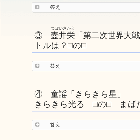
答え
つぼいさかえ
③
壺井栄
「第二次世界大
トルは？□の□
答え
④ 童謡「きらきら星」
きらきら光る □の□ まば
答え