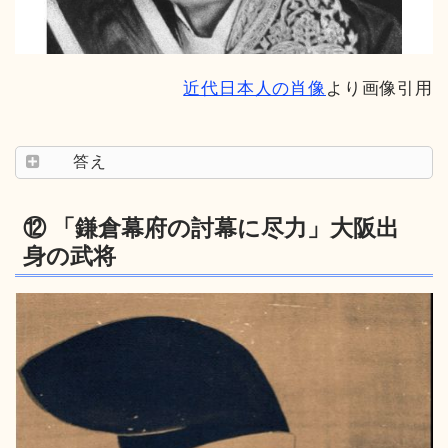
近代日本人の肖像
より画像引用
答え
⑫ 「鎌倉幕府の討幕に尽力」大阪出
身の武将