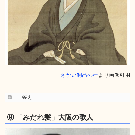
さかい利晶の杜
より画像引用
答え
⑨ 「みだれ髪」大阪の歌人