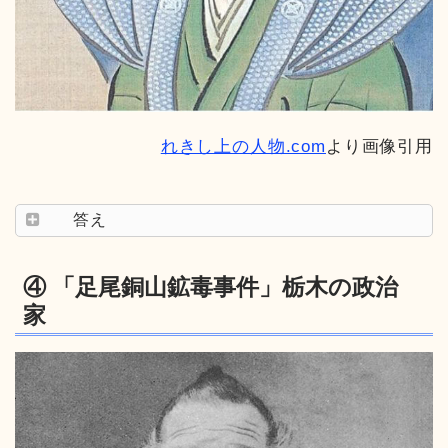
れきし上の人物.com
より画像引用
答え
④ 「足尾銅山鉱毒事件」栃木の政治
家