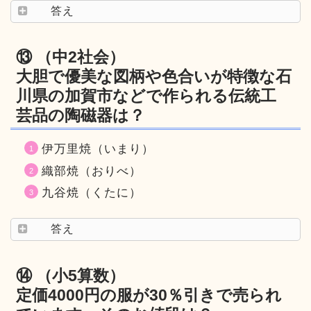
答え
⑬ （中2社会）
大胆で優美な図柄や色合いが特徴な石
川県の加賀市などで作られる伝統工
芸品の陶磁器は？
伊万里焼（いまり）
織部焼（おりべ）
九谷焼（くたに）
答え
⑭ （小5算数）
定価4000円の服が30％引きで売られ