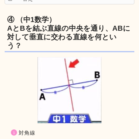
④ （中1数学）
AとBを結ぶ直線の中央を通り、ABに
対して垂直に交わる直線を何とい
う？
対角線