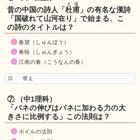
とほ
昔の中国の詩人「
杜甫
」の有名な漢詩
「国破れて山河在り」で始まる、こ
の詩のタイトルは？
春望（しゅんぼう）
春暁（しゅんぎょう）
江南の春（こうなんの春）
答え
⑦ （中1理科）
「バネの伸びはバネに加わる力の大
きさに比例する」この法則は？
ボイルの法則