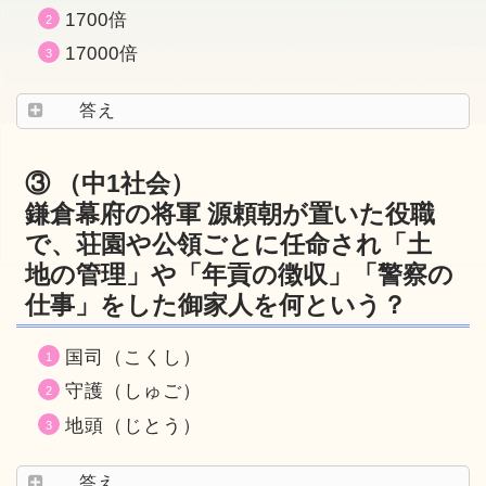
1700倍
17000倍
答え
③ （中1社会）
鎌倉幕府の将軍 源頼朝が置いた役職
で、荘園や公領ごとに任命され「土
地の管理」や「年貢の徴収」「警察の
仕事」をした御家人を何という？
国司（こくし）
守護（しゅご）
地頭（じとう）
答え