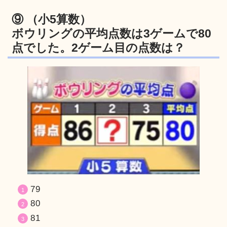
⑨ （小5算数）
ボウリングの平均点数は3ゲームで80
点でした。2ゲーム目の点数は？
79
80
81