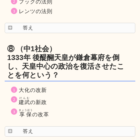
フックの法則
レンツの法則
答え
⑧ （中1社会）
1333年 後醍醐天皇が鎌倉幕府を倒
し、天皇中心の政治を復活させたこ
とを何という？
大化の改新
けんむ
建武
の新政
きょうほう
享保
の改革
答え