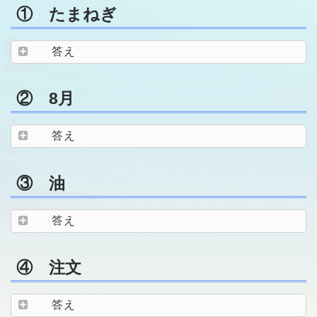
① たまねぎ
答え
② 8月
答え
③ 油
答え
④ 注文
答え