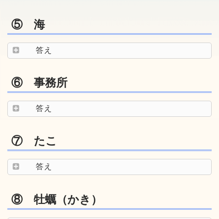
⑤ 海
答え
⑥ 事務所
答え
⑦ たこ
答え
⑧ 牡蠣（かき）