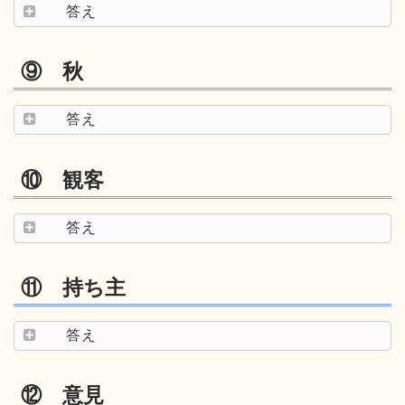
答え
⑨ 秋
答え
⑩ 観客
答え
⑪ 持ち主
答え
⑫ 意見