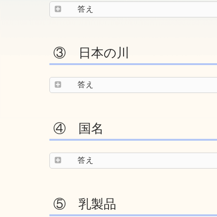
答え
③ 日本の川
答え
④ 国名
答え
⑤ 乳製品