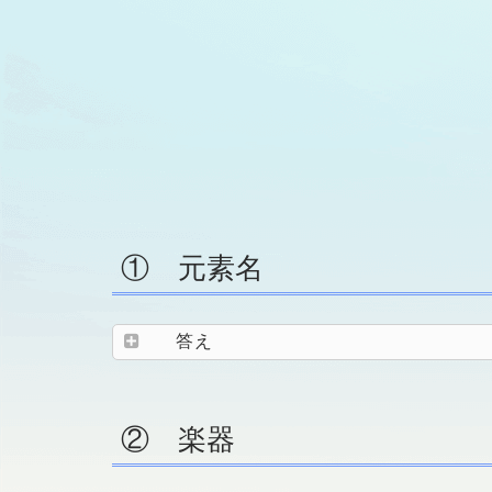
① 元素名
答え
② 楽器