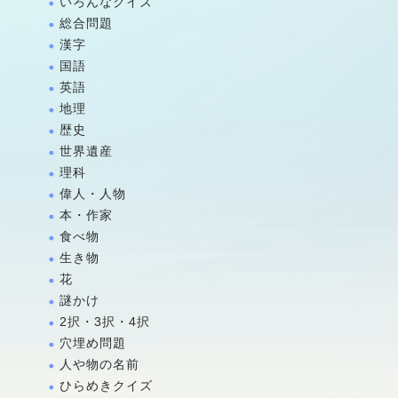
いろんなクイズ
総合問題
漢字
国語
英語
地理
歴史
世界遺産
理科
偉人・人物
本・作家
食べ物
生き物
花
謎かけ
2択・3択・4択
穴埋め問題
人や物の名前
ひらめきクイズ