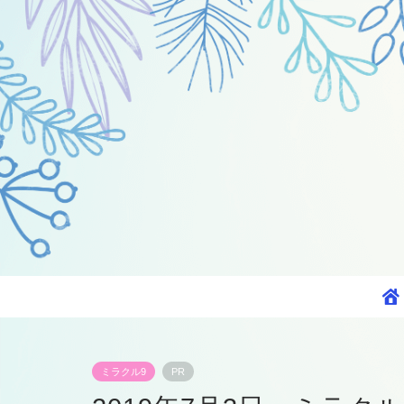
ミラクル9
PR