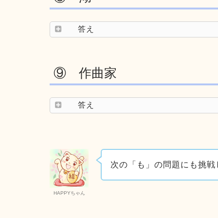
答え
⑨ 作曲家
答え
次の「も」の問題にも挑戦
HAPPYちゃん