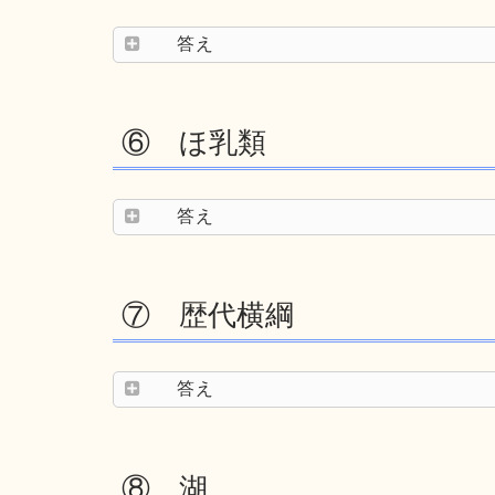
答え
⑥ ほ乳類
答え
⑦ 歴代横綱
答え
⑧ 湖