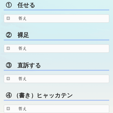
① 任せる
答え
② 裸足
答え
③ 直訴する
答え
④ （書き）ヒャッカテン
答え