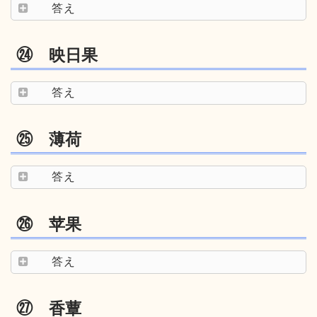
答え
㉔ 映日果
答え
㉕ 薄荷
答え
㉖ 苹果
答え
㉗ 香蕈