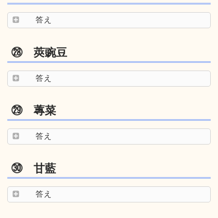
答え
㉘ 莢豌豆
答え
㉙ 蓴菜
答え
㉚ 甘藍
答え