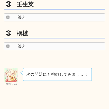
㉛ 壬生菜
答え
㉜ 榠樝
答え
次の問題にも挑戦してみましょう
HAPPYちゃん