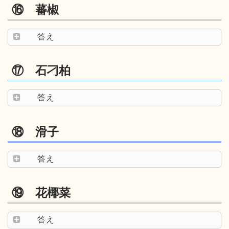
⑯ 蕃椒
答え
⑰ 石刁柏
答え
⑱ 滑子
答え
⑲ 花椰菜
答え