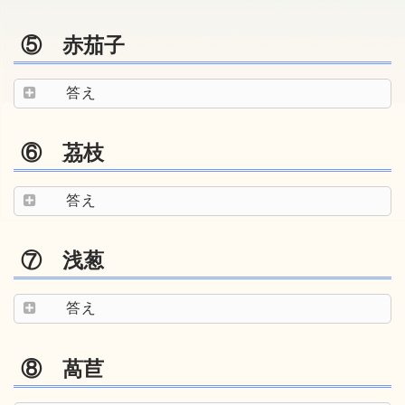
⑤ 赤茄子
答え
⑥ 茘枝
答え
⑦ 浅葱
答え
⑧ 萵苣