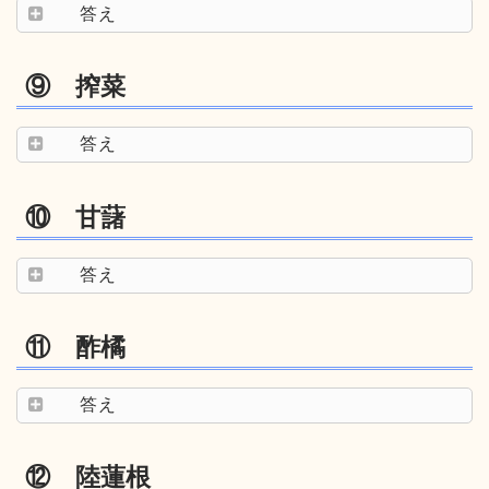
答え
⑨ 搾菜
答え
⑩ 甘藷
答え
⑪ 酢橘
答え
⑫ 陸蓮根