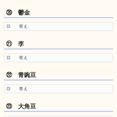
⑳ 鬱金
答え
㉑ 李
答え
㉒ 青豌豆
答え
㉓ 大角豆