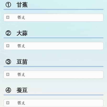
① 甘蕉
答え
② 大蒜
答え
③ 豆苗
答え
④ 蚕豆
答え