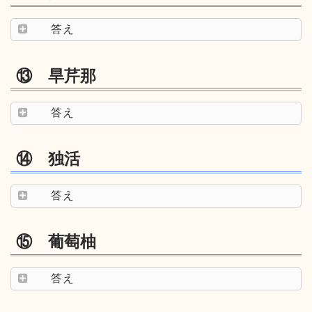
答え
⑬ 旱芹那
答え
⑭ 独活
答え
⑮ 葡萄柚
答え