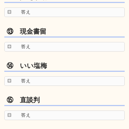
答え
⑬ 現金書留
答え
⑭ いい塩梅
答え
⑮ 直談判
答え