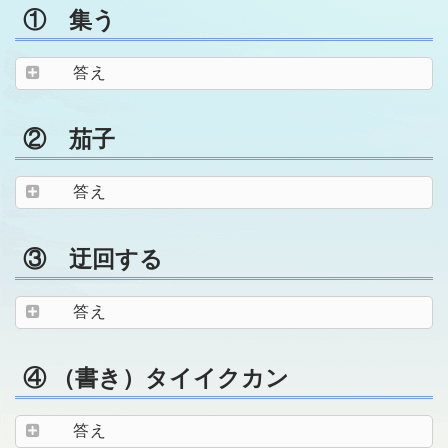
① 集う
答え
② 茄子
答え
③ 迂回する
答え
④ （書き）タイイクカン
答え