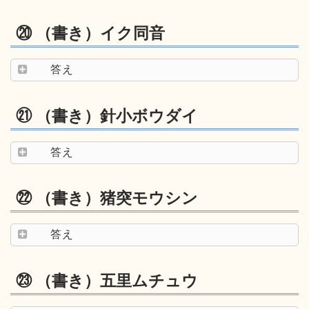
⑳ （書き）イク同音
答え
㉑ （書き）針小ボウダイ
答え
㉒ （書き）猪突モウシン
答え
㉓ （書き）五里ムチュウ