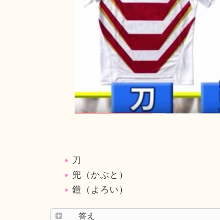
刀
兜（かぶと）
鎧（よろい）
答え