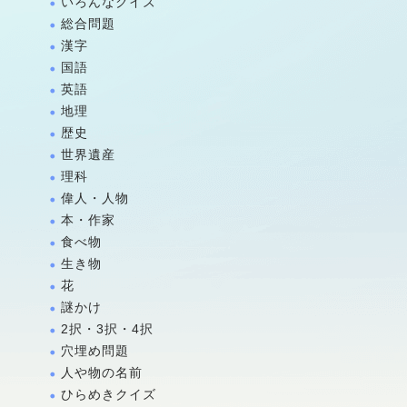
いろんなクイズ
総合問題
漢字
国語
英語
地理
歴史
世界遺産
理科
偉人・人物
本・作家
食べ物
生き物
花
謎かけ
2択・3択・4択
穴埋め問題
人や物の名前
ひらめきクイズ