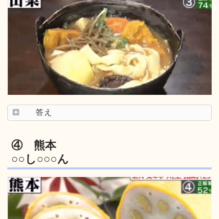
答え
④ 熊本
○○し○○○ん