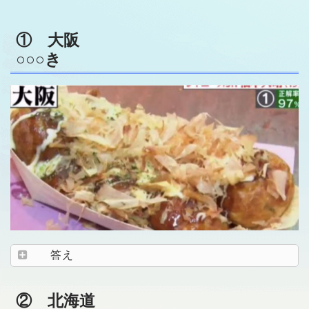
① 大阪
○○○き
答え
② 北海道