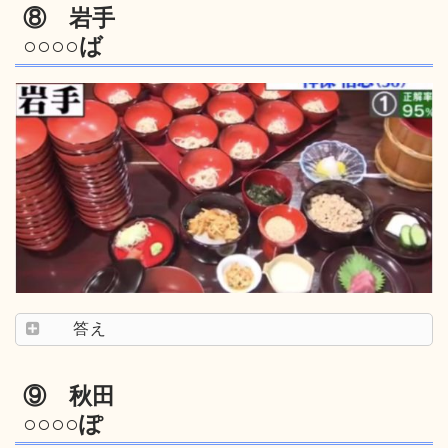
⑧ 岩手
○○○○ば
答え
⑨ 秋田
○○○○ぽ