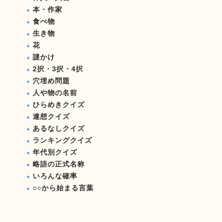
本・作家
食べ物
生き物
花
謎かけ
2択・3択・4択
穴埋め問題
人や物の名前
ひらめきクイズ
連想クイズ
あるなしクイズ
ランキングクイズ
年代別クイズ
略語の正式名称
いろんな確率
○○から始まる言葉