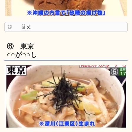
答え
⑥ 東京
○○が○○し