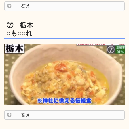
答え
⑦ 栃木
○も○○れ
答え