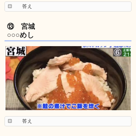
答え
⑬ 宮城
○○○めし
答え