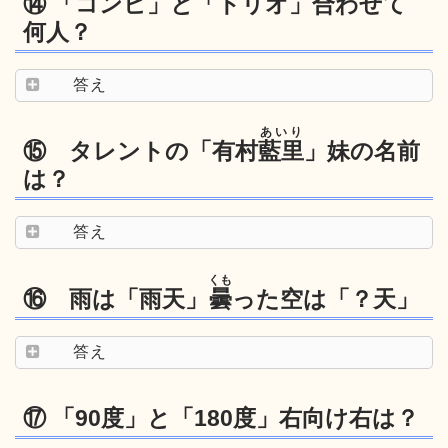
⑭ 「コンビ」と「トリオ」合わせて
何人？
答え
あいり
⑮ タレントの「有村
藍里
」妹の名前
は？
答え
くも
⑯ 雨は「雨天」
曇
った空は「？天」
答え
⑰ 「90度」と「180度」右向け右は？