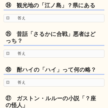
㉔ 観光地の「江ノ島」？県にある
答え
㉕ 昔話「さるかに合戦」悪者はど
っち？
答え
㉖ 酎ハイの「ハイ」って何の略？
答え
㉗ ガストン・ルルーの小説「？座
の怪人」