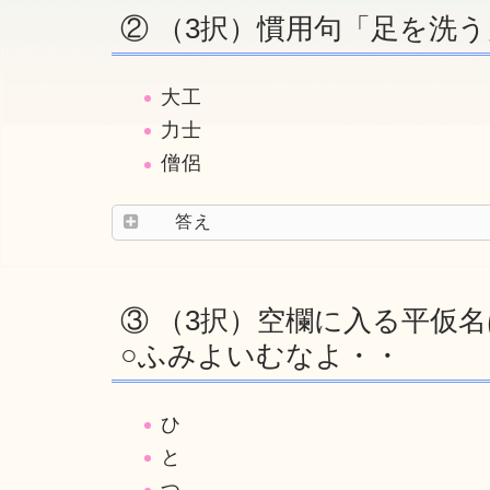
② （3択）慣用句「足を洗
大工
力士
僧侶
答え
③ （3択）空欄に入る平仮
○ふみよいむなよ・・
ひ
と
つ