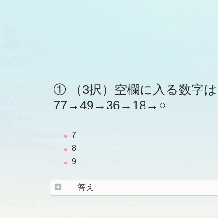
① （3択）空欄に入る数字は
77→49→36→18→○
7
8
9
答え