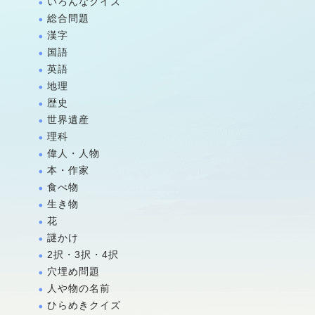
いろんなクイズ
総合問題
漢字
国語
英語
地理
歴史
世界遺産
理科
偉人・人物
本・作家
食べ物
生き物
花
謎かけ
2択・3択・4択
穴埋め問題
人や物の名前
ひらめきクイズ