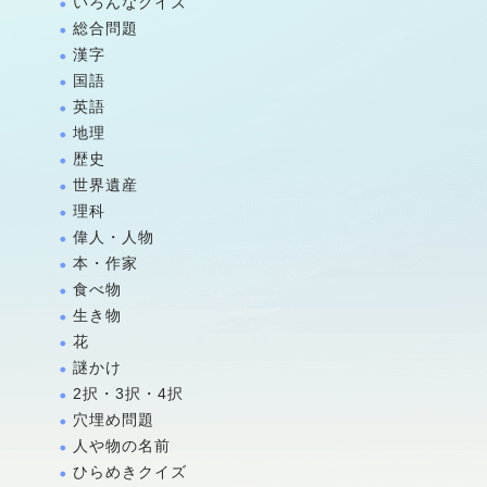
いろんなクイズ
総合問題
漢字
国語
英語
地理
歴史
世界遺産
理科
偉人・人物
本・作家
食べ物
生き物
花
謎かけ
2択・3択・4択
穴埋め問題
人や物の名前
ひらめきクイズ