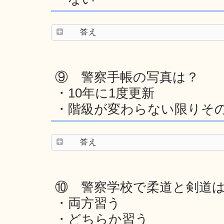
答え
⑨ 警察手帳の写真は？
・10年に1度更新
・階級が変わらない限りそ
答え
⑩ 警察学校で柔道と剣道
・両方習う
・どちらか習う