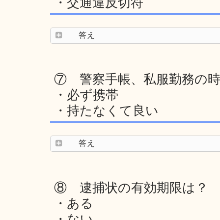
・交通違反切符
答え
⑦ 警察手帳、私服勤務の
・必ず携帯
・持たなくて良い
答え
⑧ 逮捕状の有効期限は？
・ある
・ない