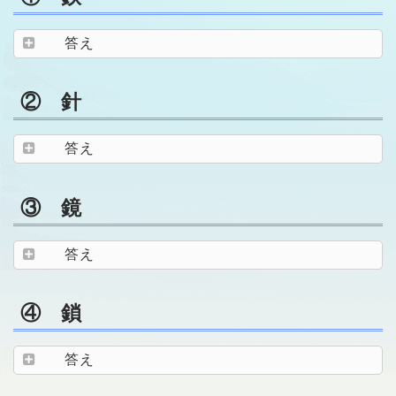
答え
② 針
答え
③ 鏡
答え
④ 鎖
答え