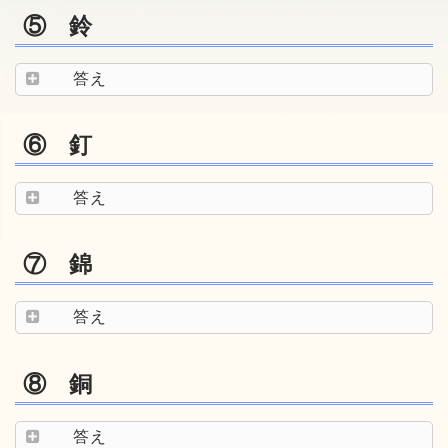
⑤ 鈴
答え
⑥ 釘
答え
⑦ 錦
答え
⑧ 銅
答え