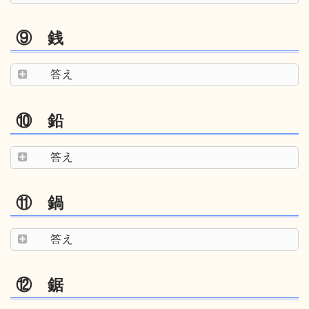
⑨ 銭
答え
⑩ 鉛
答え
⑪ 鍋
答え
⑫ 鋸