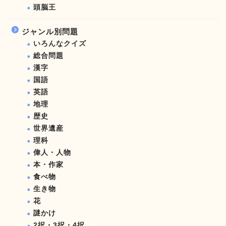
頭脳王
ジャンル別問題
いろんなクイズ
総合問題
漢字
国語
英語
地理
歴史
世界遺産
理科
偉人・人物
本・作家
食べ物
生き物
花
謎かけ
2択・3択・4択