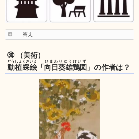
答え
㉚ （美術）
どうしょくさいえ
ひまわりゆうけいず
動植綵絵
「
向日葵雄鶏図
」の作者は？