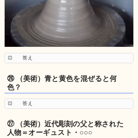
答え
㉖ （美術）青と黄色を混ぜると何
色？
答え
㉗ （美術）近代彫刻の父と称された
人物＝オーギュスト・○○○