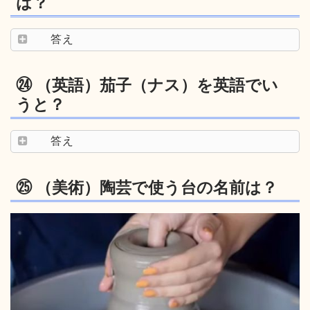
は？
答え
㉔ （英語）茄子（ナス）を英語でい
うと？
答え
㉕ （美術）陶芸で使う台の名前は？