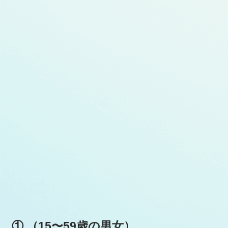
① （15〜59歳の男女）