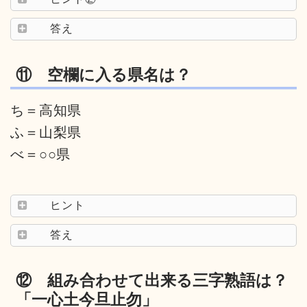
答え
⑪ 空欄に入る県名は？
ち＝高知県
ふ＝山梨県
べ＝○○県
ヒント
答え
⑫ 組み合わせて出来る三字熟語は？
「一心土今旦止勿」