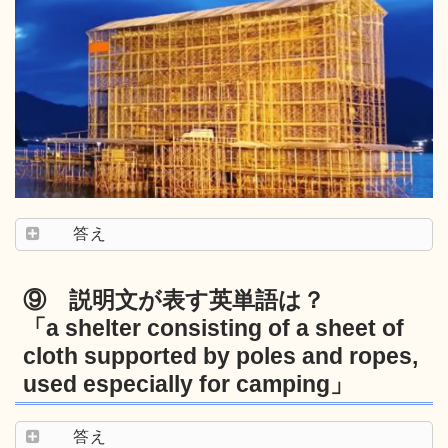
答え
⑨ 説明文が表す英単語は？
「a shelter consisting of a sheet of
cloth supported by poles and ropes,
used especially for camping」
答え