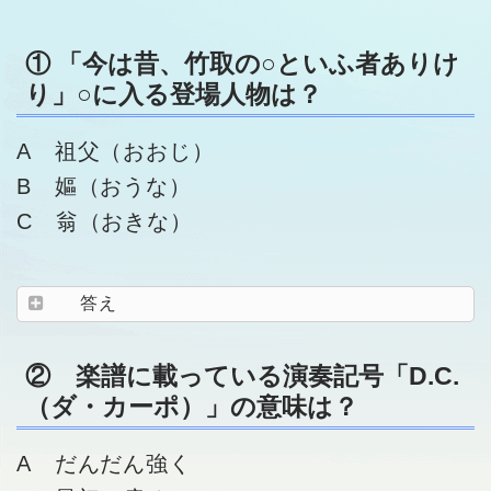
① 「今は昔、竹取の○といふ者ありけ
り」○に入る登場人物は？
A 祖父（おおじ）
B 嫗（おうな）
C 翁（おきな）
答え
② 楽譜に載っている演奏記号「D.C.
（ダ・カーポ）」の意味は？
A だんだん強く