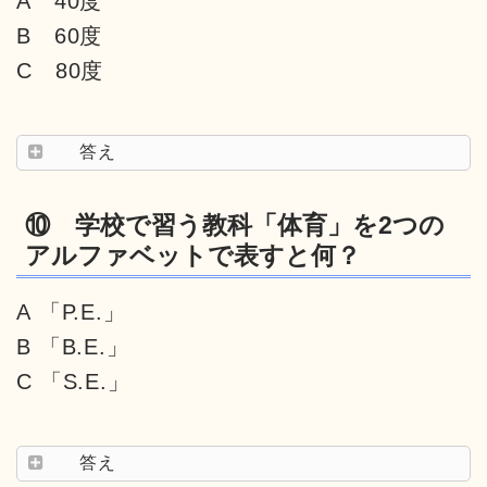
A 40度
B 60度
C 80度
答え
⑩ 学校で習う教科「体育」を2つの
アルファベットで表すと何？
A 「P.E.」
B 「B.E.」
C 「S.E.」
答え