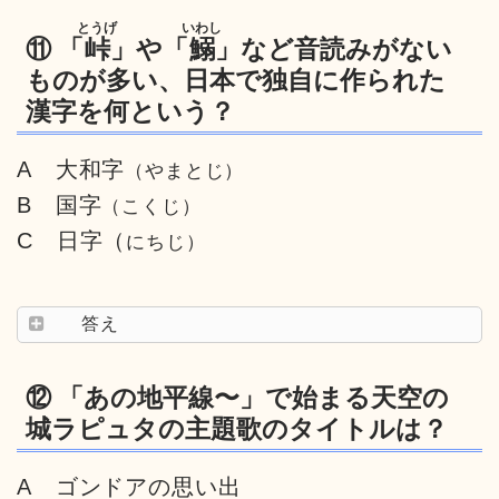
とうげ
いわし
⑪ 「
峠
」や「
鰯
」など音読みがない
ものが多い、日本で独自に作られた
漢字を何という？
A 大和字
（やまとじ）
B 国字
（こくじ）
C 日字（
にちじ）
答え
⑫ 「あの地平線〜」で始まる天空の
城ラピュタの主題歌のタイトルは？
A ゴンドアの思い出