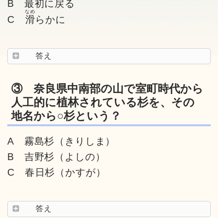
B 最初に戻る
なめ
C
滑
らかに
答え
③ 奈良県中南部の山で室町時代から
人工的に植林されている杉を、その
地名から○杉という？
A 霧島杉（きりしま）
B 吉野杉（よしの）
C 春日杉（かすが）
答え