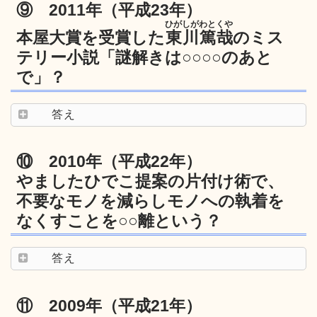
⑨ 2011年（平成23年）
ひがしがわとくや
本屋大賞を受賞した
東川篤哉
のミス
テリー小説「謎解きは○○○○のあと
で」？
答え
⑩ 2010年（平成22年）
やましたひでこ提案の片付け術で、
不要なモノを減らしモノへの執着を
なくすことを○○離という？
答え
⑪ 2009年（平成21年）