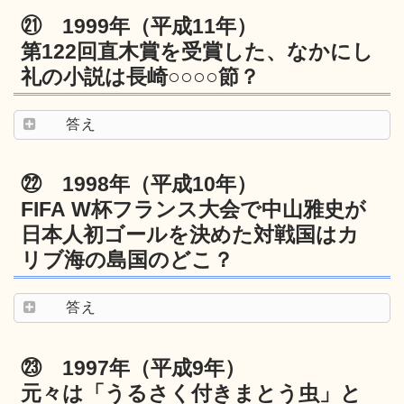
㉑ 1999年（平成11年）
第122回直木賞を受賞した、なかにし
礼の小説は長崎○○○○節？
答え
㉒ 1998年（平成10年）
FIFA W杯フランス大会で中山雅史が
日本人初ゴールを決めた対戦国はカ
リブ海の島国のどこ？
答え
㉓ 1997年（平成9年）
元々は「うるさく付きまとう虫」と