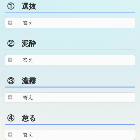
① 選抜
答え
② 泥酔
答え
③ 濃霧
答え
④ 怠る
答え