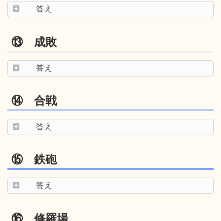
答え
⑬ 成敗
答え
⑭ 合戦
答え
⑮ 鉄砲
答え
⑯ 修羅場