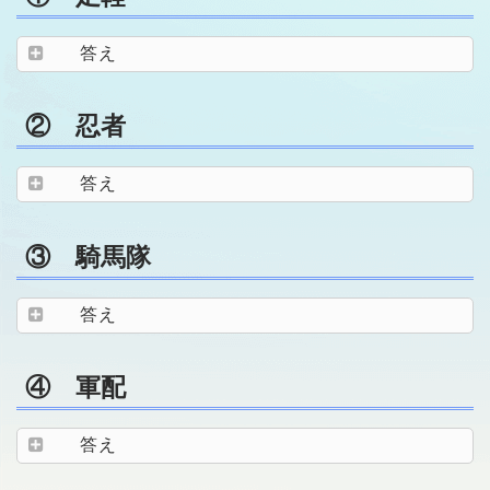
答え
② 忍者
答え
③ 騎馬隊
答え
④ 軍配
答え