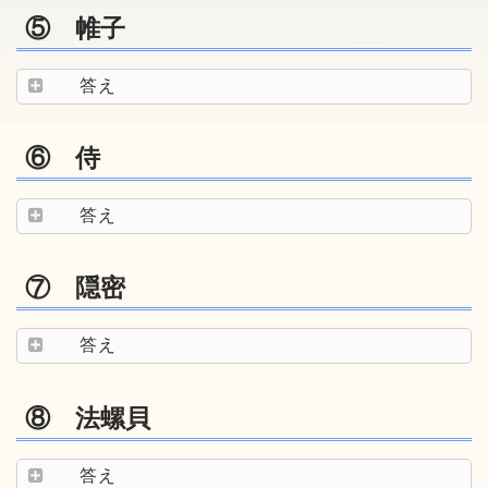
⑤ 帷子
答え
⑥ 侍
答え
⑦ 隠密
答え
⑧ 法螺貝
答え