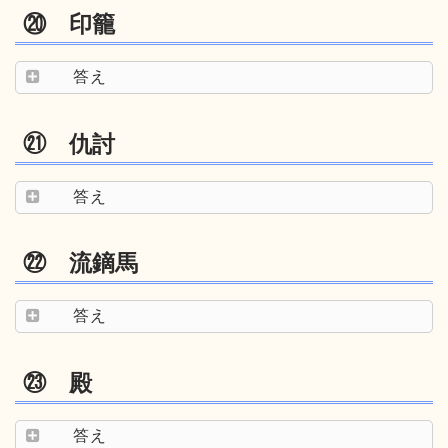
⑳ 印籠
答え
㉑ 仇討
答え
㉒ 流鏑馬
答え
㉓ 殿
答え