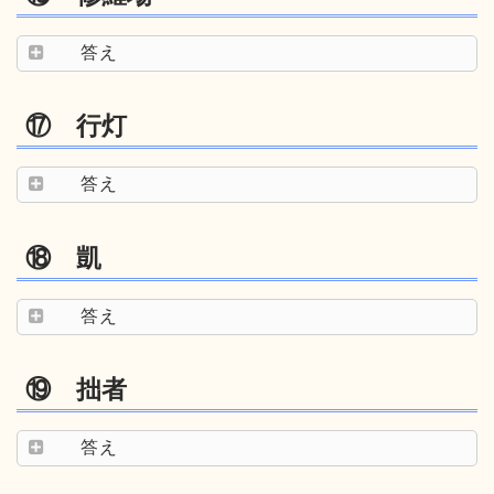
答え
⑰ 行灯
答え
⑱ 凱
答え
⑲ 拙者
答え