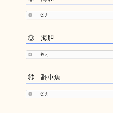
答え
⑨ 海胆
答え
⑩ 翻車魚
答え