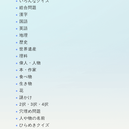
いろんなクイズ
総合問題
漢字
国語
英語
地理
歴史
世界遺産
理科
偉人・人物
本・作家
食べ物
生き物
花
謎かけ
2択・3択・4択
穴埋め問題
人や物の名前
ひらめきクイズ