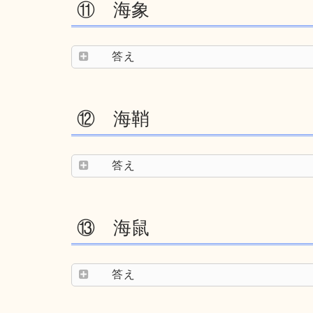
⑪ 海象
答え
⑫ 海鞘
答え
⑬ 海鼠
答え