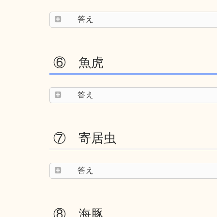
答え
⑥ 魚虎
答え
⑦ 寄居虫
答え
⑧ 海豚