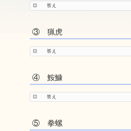
答え
③ 猟虎
答え
④ 鮟鱇
答え
⑤ 拳螺