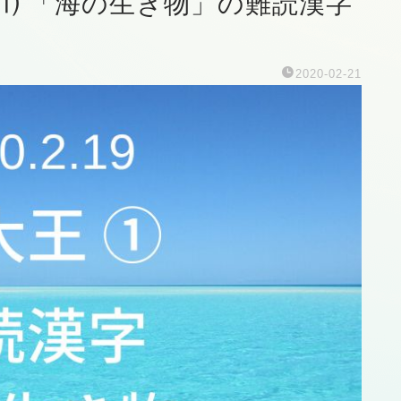
王 ⑴ 「海の生き物」の難読漢字
2020-02-21