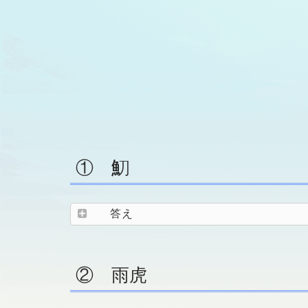
① 魛
答え
② 雨虎