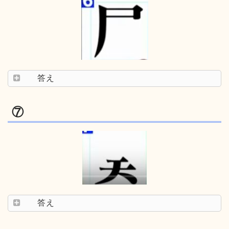
答え
⑦
答え