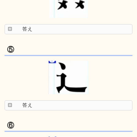
答え
⑤
答え
⑥