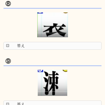
⑧
答え
⑨
答え