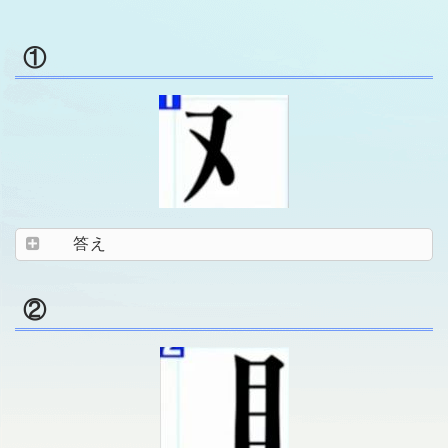
①
答え
②