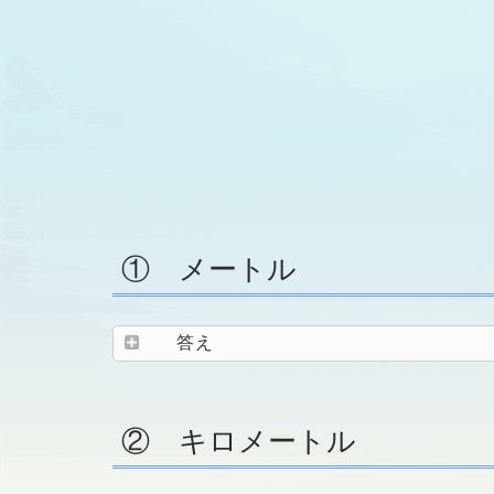
① メートル
答え
② キロメートル