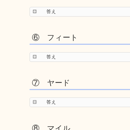
答え
⑥ フィート
答え
⑦ ヤード
答え
⑧ マイル