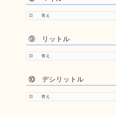
答え
⑨ リットル
答え
⑩ デシリットル
答え