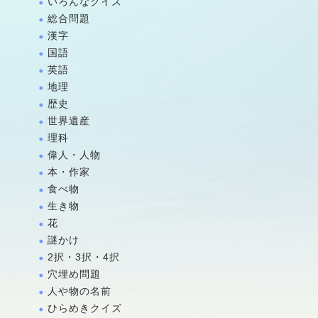
いろんなクイズ
総合問題
漢字
国語
英語
地理
歴史
世界遺産
理科
偉人・人物
本・作家
食べ物
生き物
花
謎かけ
2択・3択・4択
穴埋め問題
人や物の名前
ひらめきクイズ