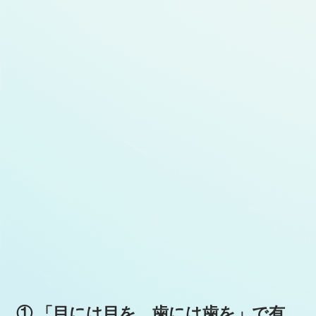
① 「目には目を、歯には歯を」で有