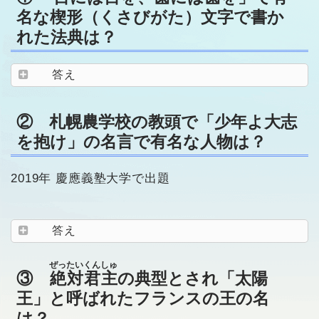
名な楔形（くさびがた）文字で書か
れた法典は？
答え
② 札幌農学校の教頭で「少年よ大志
を抱け」の名言で有名な人物は？
2019年 慶應義塾大学で出題
答え
ぜったいくんしゅ
③
絶対君主
の典型とされ「太陽
王」と呼ばれたフランスの王の名
は？